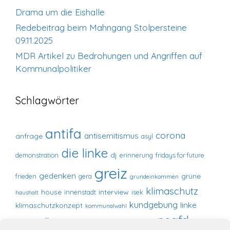
Drama um die Eishalle
Redebeitrag beim Mahngang Stolpersteine
09.11.2025
MDR Artikel zu Bedrohungen und Angriffen auf
Kommunalpolitiker
Schlagwörter
antifa
corona
antisemitismus
anfrage
asyl
die linke
dj
demonstration
erinnerung
fridays for future
greiz
gedenken
grüne
frieden
gera
grundeinkommen
klimaschutz
house
interview
innenstadt
isek
haushalt
kundgebung
linke
klimaschutzkonzept
kommunalwahl
noafd
marstall
marstall-center
marstallcenter