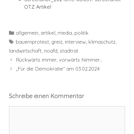
OTZ Artikel
Kategorien
allgemein
,
artikel
,
media
,
politik
Schlagwörter
bauernprotest
,
greiz
,
interview
,
klimaschutz
,
landwirtschaft
,
noafd
,
stadtrat
Rückwärts immer, vorwärts Nimmer…
„Für die Demokratie“ am 03.02.2024
Schreibe einen Kommentar
Kommentar