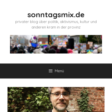
Zum
Inhalt
sonntagsmix.de
springen
privater blog über politik, aktivismus, kultur und
anderen kram in der provinz
Menü