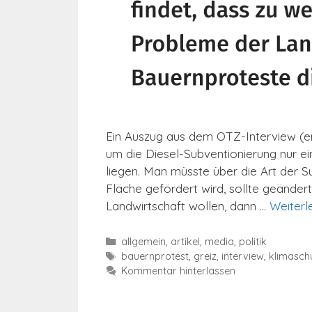
Ein Auszug aus dem OTZ-Interview (er
um die Diesel-Subventionierung nur ein
liegen. Man müsste über die Art der S
Fläche gefördert wird, sollte geänder
Landwirtschaft wollen, dann …
Weiterl
Kategorien
allgemein
,
artikel
,
media
,
politik
Schlagwörter
bauernprotest
,
greiz
,
interview
,
klimasch
Kommentar hinterlassen