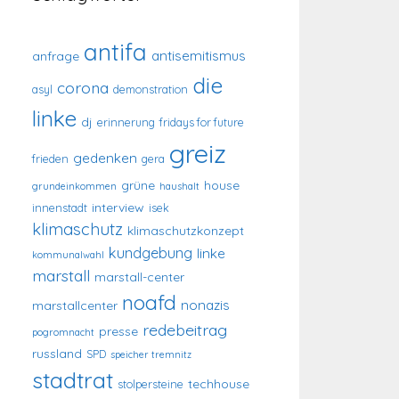
antifa
antisemitismus
anfrage
die
corona
asyl
demonstration
linke
dj
erinnerung
fridays for future
greiz
gedenken
frieden
gera
grüne
house
grundeinkommen
haushalt
interview
innenstadt
isek
klimaschutz
klimaschutzkonzept
kundgebung
linke
kommunalwahl
marstall
marstall-center
noafd
nonazis
marstallcenter
redebeitrag
presse
pogromnacht
russland
SPD
speicher tremnitz
stadtrat
techhouse
stolpersteine