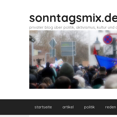
Zum
Inhalt
sonntagsmix.d
springen
privater blog über politik, aktivismus, kultur un
startseite
artikel
politik
reden