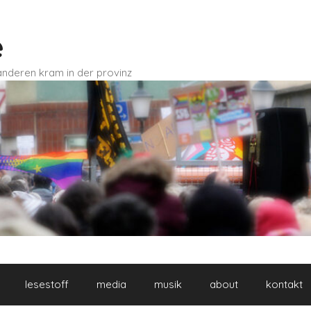
e
d anderen kram in der provinz
lesestoff
media
musik
about
kontakt