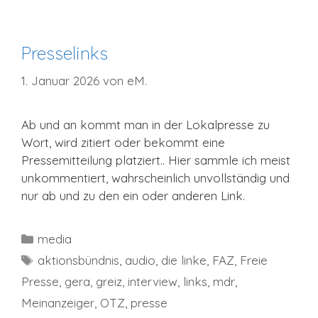
Presselinks
1. Januar 2026
von
eM.
Ab und an kommt man in der Lokalpresse zu
Wort, wird zitiert oder bekommt eine
Pressemitteilung platziert.. Hier sammle ich meist
unkommentiert, wahrscheinlich unvollständig und
nur ab und zu den ein oder anderen Link.
Kategorien
media
Schlagwörter
aktionsbündnis
,
audio
,
die linke
,
FAZ
,
Freie
Presse
,
gera
,
greiz
,
interview
,
links
,
mdr
,
Meinanzeiger
,
OTZ
,
presse