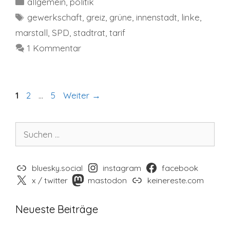
Kategorien
allgemein
,
politik
Schlagwörter
gewerkschaft
,
greiz
,
grüne
,
innenstadt
,
linke
,
marstall
,
SPD
,
stadtrat
,
tarif
1 Kommentar
Seite
Seite
Seite
1
2
…
5
Weiter
→
Suchen
nach:
bluesky.social
instagram
facebook
x / twitter
mastodon
keinereste.com
Neueste Beiträge