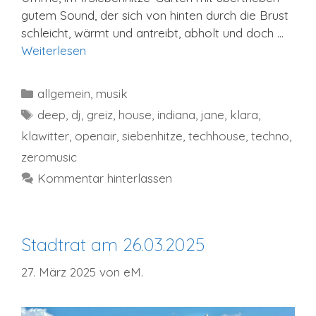
gutem Sound, der sich von hinten durch die Brust
schleicht, wärmt und antreibt, abholt und doch …
Weiterlesen
Kategorien
allgemein
,
musik
Schlagwörter
deep
,
dj
,
greiz
,
house
,
indiana
,
jane
,
klara
,
klawitter
,
openair
,
siebenhitze
,
techhouse
,
techno
,
zeromusic
Kommentar hinterlassen
Stadtrat am 26.03.2025
27. März 2025
von
eM.