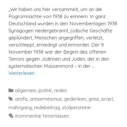
„Wir haben uns hier versammelt, um an die
Pogromnächte von 1938 zu erinnern. In ganz
Deutschland wurden in den Novembertagen 1938
Synagogen niedergebrannt, jüdische Geschäfte
geplündert, Menschen angegriffen, verletzt,
verschleppt, erniedrigt und ermordet. Der 9.
November 1938 war der Beginn des offenen
Terrors gegen Jüdinnen und Juden, der in den
systematischen Massenmord – in der …
Weiterlesen
Kategorien
allgemein
,
politik
,
reden
Schlagwörter
antifa
,
antisemitismus
,
gedenken
,
greiz
,
israel
,
mahngang
,
redebeitrag
,
stolpersteine
Kommentar hinterlassen