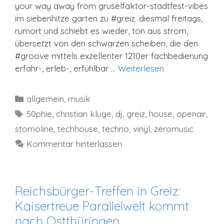
your way away from gruselfaktor-stadtfest-vibes
im siebenhitze garten zu #greiz. diesmal freitags,
rumort und schiebt es wieder, ton aus strom,
übersetzt von den schwarzen scheiben, die den
#groove mittels exzellenter 1210er fachbedienung
erfahr-, erleb-, erfühlbar …
Weiterlesen
Kategorien
allgemein
,
musik
Schlagwörter
50phie
,
christian kluge
,
dj
,
greiz
,
house
,
openair
,
stornoline
,
techhouse
,
techno
,
vinyl
,
zeromusic
Kommentar hinterlassen
Reichsbürger-Treffen in Greiz:
Kaisertreue Parallelwelt kommt
nach Ostthüringen