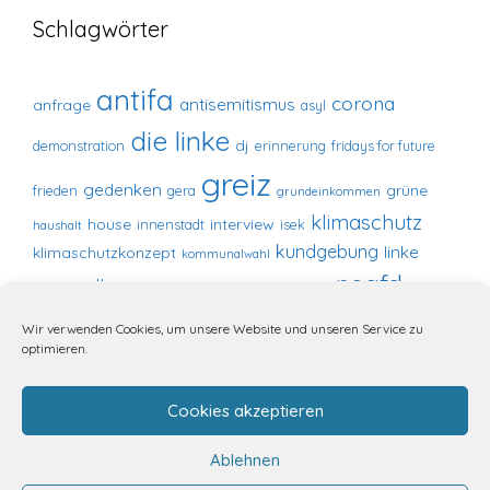
Schlagwörter
antifa
corona
antisemitismus
anfrage
asyl
die linke
dj
demonstration
erinnerung
fridays for future
greiz
gedenken
grüne
frieden
gera
grundeinkommen
klimaschutz
house
interview
innenstadt
isek
haushalt
kundgebung
linke
klimaschutzkonzept
kommunalwahl
noafd
marstall
marstall-center
marstallcenter
redebeitrag
nonazis
presse
russland
SPD
pogromnacht
Wir verwenden Cookies, um unsere Website und unseren Service zu
stadtrat
optimieren.
techhouse
stolpersteine
speicher tremnitz
verschwörungsideologie
ukraine
tremnitz
Cookies akzeptieren
zeromusic
verschwörungsmythos
Ablehnen