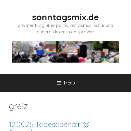
Zum
Inhalt
sonntagsmix.de
springen
privater blog über politik, aktivismus, kultur und
anderen kram in der provinz
Menü
greiz
12.06.26 Tagesopenair @