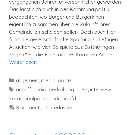
vergangenen Jahren unversöhnlicher geworden.
Das lässt sich auch in der Kommunalpolitik
beobachten, wo Bürger und Bürgerinnen
eigentlich zusammen über die Zukunft ihrer
Gemeinde entscheiden sollen. Doch auch hier
führt die gesellschaftliche Spaltung zu heftigen
Attacken, wie vier Beispiele aus Ostthüringen
zeigen.“ So die Einleitung. Es kommen André …
Weiterlesen
Kategorien
allgemein
,
media
,
politik
Schlagwörter
angriff
,
audio
,
bedrohung
,
greiz
,
interview
,
kommunalpolitik
,
mdr
,
noafd
Kommentar hinterlassen