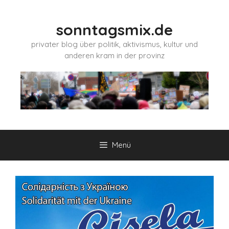
Zum
Inhalt
sonntagsmix.de
springen
privater blog über politik, aktivismus, kultur und
anderen kram in der provinz
Menü