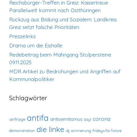
Reichsbürger-Treffen in Greiz: Kaisertreue
Parallelwelt kommt nach Ostthüringen
Rückzug aus Bildung und Sozialem: Landkreis
Greiz setzt falsche Prioritäten
Presselinks
Drama um die Eishalle
Redebeitrag beim Mahngang Stolpersteine
09.11.2025
MDR Artikel zu Bedrohungen und Angriffen auf
Kommunalpolitiker
Schlagwörter
antifa
corona
antisemitismus
anfrage
asyl
die linke
dj
demonstration
erinnerung
fridays for future