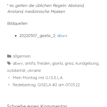
* es
gelten die üblichen Regeln: Abstand,
Anstand, medizinische Masken
Bildquellen
20220307_gisela_2:
abwv
Kategorien
allgemein
Schlagwörter
abwv
,
antifa
,
frieden
,
gisela
,
greiz
,
kundgebung
,
solidarität
,
ukraine
Mein Montag mit G.I.S.E.L.A.
Redebeitrag: GISELA #2 am 07.03.22
Schreibe einen Kommentar