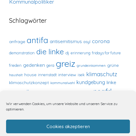
Kommunalpolitiker
Schlagwörter
antifa
corona
antisemitismus
anfrage
asyl
die linke
dj
demonstration
erinnerung
fridays for future
greiz
gedenken
grüne
frieden
gera
grundeinkommen
klimaschutz
house
interview
innenstadt
isek
haushalt
kundgebung
linke
klimaschutzkonzept
kommunalwahl
noafd
marstall
marstall-center
marstallcenter
redebeitrag
nonazis
presse
russland
SPD
pogromnacht
Wir verwenden Cookies, um unsere Website und unseren Service zu
stadtrat
optimieren.
techhouse
stolpersteine
speicher tremnitz
verschwörungsideologie
ukraine
tremnitz
Cookies akzeptieren
zeromusic
verschwörungsmythos