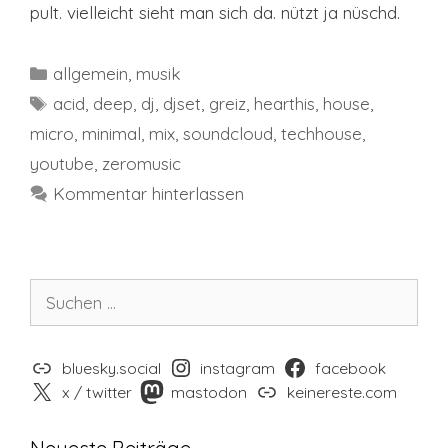
pult. vielleicht sieht man sich da. nützt ja nüschd.
Kategorien
allgemein
,
musik
Schlagwörter
acid
,
deep
,
dj
,
djset
,
greiz
,
hearthis
,
house
,
micro
,
minimal
,
mix
,
soundcloud
,
techhouse
,
youtube
,
zeromusic
Kommentar hinterlassen
Suchen
nach:
bluesky.social
instagram
facebook
x / twitter
mastodon
keinereste.com