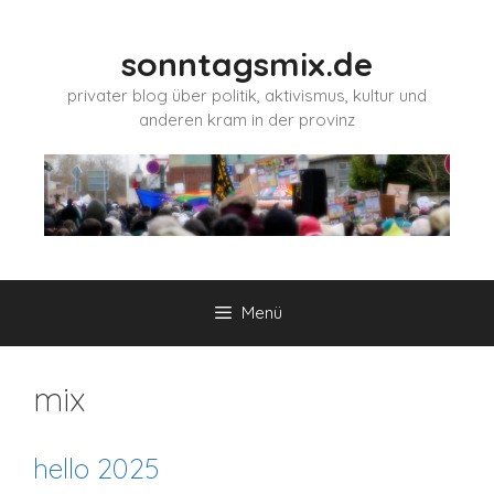
Zum
Inhalt
sonntagsmix.de
springen
privater blog über politik, aktivismus, kultur und
anderen kram in der provinz
Menü
mix
hello 2025